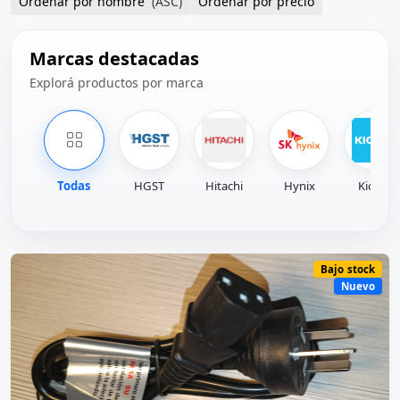
Ordenar por nombre
(ASC)
Ordenar por precio
Marcas destacadas
Explorá productos por marca
Todas
HGST
Hitachi
Hynix
Kioxia
Bajo stock
Nuevo