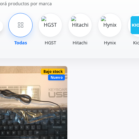
lorá productos por marca
Todas
HGST
Hitachi
Hynix
Ki
Bajo stock
Nuevo