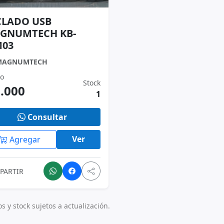
CLADO USB
GNUMTECH KB-
03
MAGNUMTECH
io
Stock
9.000
1
Consultar
Ver
Agregar
PARTIR
os y stock sujetos a actualización.