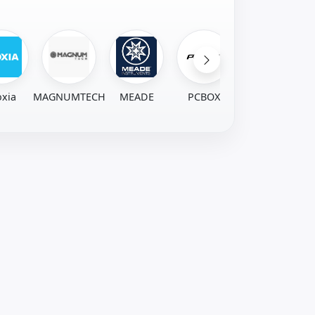
oxia
MAGNUMTECH
MEADE
PCBOX
Positron