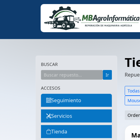
Ti
BUSCAR
Repues
Ir
ACCESOS
Todas
Seguimiento
Mous
Orde
Servicios
Tienda
Ma