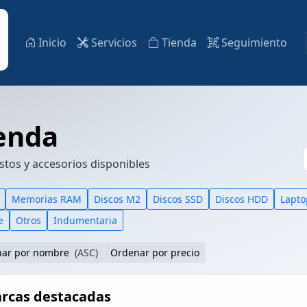
Inicio
Servicios
Tienda
Seguimiento
enda
tos y accesorios disponibles
Memorias RAM
Discos M2
Discos SSD
Discos HDD
Lapto
e
Otros
Indumentaria
nar por nombre
(ASC)
Ordenar por precio
rcas destacadas