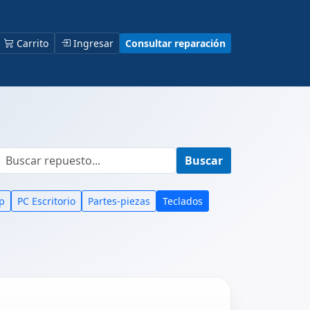
Carrito
Ingresar
Consultar reparación
Buscar
p
PC Escritorio
Partes-piezas
Teclados