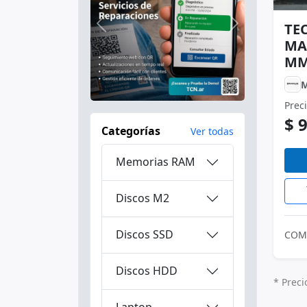
TE
Anterior
Siguiente
MA
MM
Prec
$ 
Categorías
Ver todas
Memorias RAM
Discos M2
Discos SSD
COM
Discos HDD
* Preci