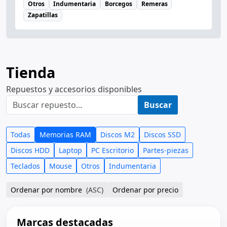
Repuestos y accesorios disponibles
Buscar
Todas
Memorias RAM
Discos M2
Discos SSD
Discos HDD
Laptop
PC Escritorio
Partes-piezas
Teclados
Mouse
Otros
Indumentaria
Ordenar por nombre
(ASC)
Ordenar por precio
Marcas destacadas
Explorá productos por marca
Todas
HGST
Hitachi
Hynix
Kioxia