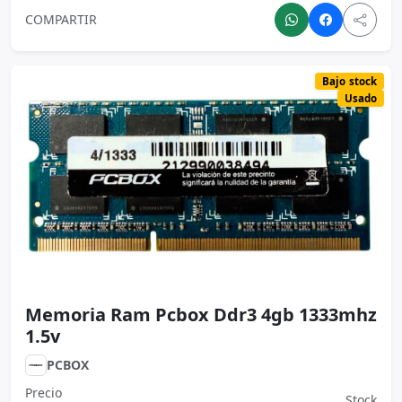
Memoria Ram Pcbox Ddr3 4gb 1333mhz
1.5v
PCBOX
Precio
Stock
$ 25.000
1
Consultar
Ver
Agregar