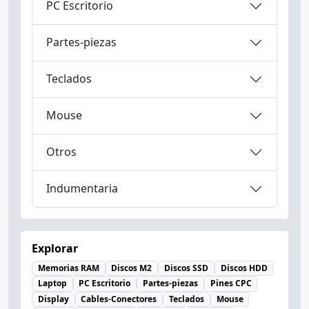
Mouse
Otros
Indumentaria
Explorar
Memorias RAM
Discos M2
Discos SSD
Discos HDD
Laptop
PC Escritorio
Partes-piezas
Pines CPC
Display
Cables-Conectores
Teclados
Mouse
Otros
Indumentaria
Borcegos
Remeras
Zapatillas
Tienda