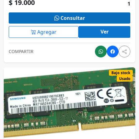
COMPARTIR
Bajo stock
Usado
Memoria RAM color verde 4GB 1
Samsung M471A5244CB0...
Samsung
Precio
Stock
$ 105.000