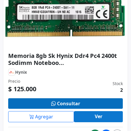
Memoria 8gb Sk Hynix Ddr4 Pc4 2400t
Sodimm Noteboo...
Hynix
Precio
Stock
$ 125.000
2
Consultar
Ver
Agregar
COMPARTIR
Bajo stock
Usado