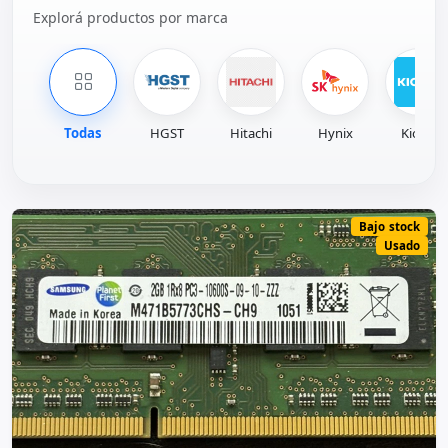
Bajo stock
Usado
M471B5773CHS-CH9 OEM SAMSUNG
RAM 2GB 1RX8 PC3-1060...
Samsung
Precio
Stock
$ 12.000
1