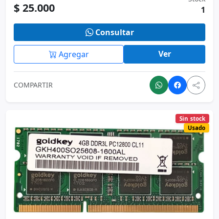
COMPARTIR
Sin stock
Usado
Memoria Ram Sodimm Goldkey 4gb
Ddr3l 1600mhz 1.35v
Precio
Stock
$ 32.000
0