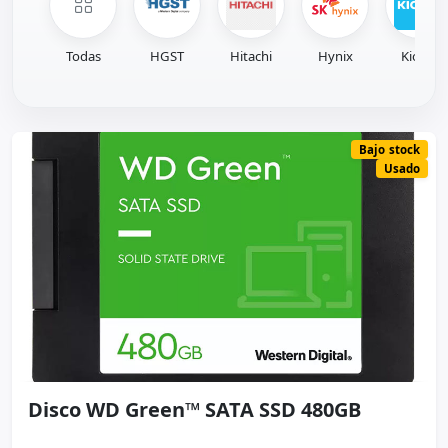
Todas
HGST
Hitachi
Hynix
Kioxia
Bajo stock
Usado
Disco WD Green™ SATA SSD 480GB